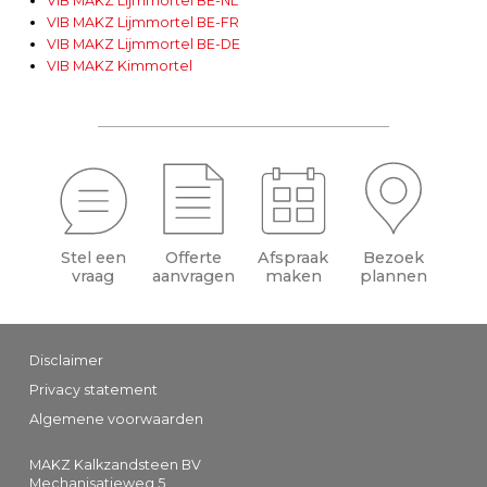
VIB MAKZ Lijmmortel BE-NL
VIB MAKZ Lijmmortel BE-FR
VIB MAKZ Lijmmortel BE-DE
VIB MAKZ Kimmortel
Stel een
Offerte
Afspraak
Bezoek
vraag
aanvragen
maken
plannen
Disclaimer
Privacy statement
Algemene voorwaarden
MAKZ Kalkzandsteen BV
Mechanisatieweg 5